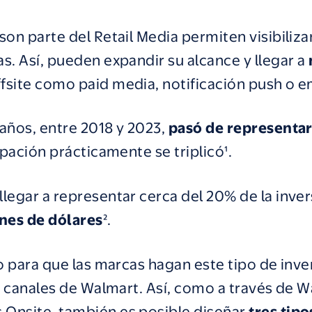
son parte del Retail Media permiten visibiliz
s. Así, pueden expandir su alcance y llegar a
ffsite como paid media, notificación push o e
 años, entre 2018 y 2023,
pasó de representar 
cipación prácticamente se triplicó¹.
legar a representar cerca del 20% de la inver
ones de dólares
².
to para que las marcas hagan este tipo de in
os canales de Walmart. Así, como a través de 
 Onsite
, también es posible diseñar
tres tip