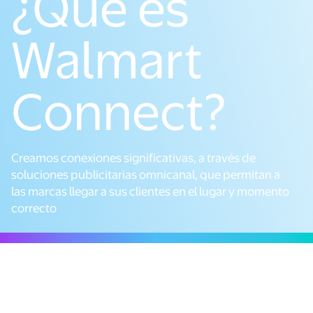
¿Qué es
Walmart
Connect?
Creamos conexiones significativas, a través de
soluciones publicitarias omnicanal, que permitan a
las marcas llegar a sus clientes en el lugar y momento
correcto
Atribución y medición de