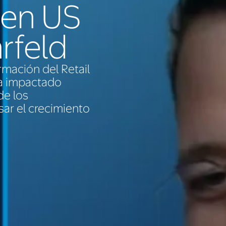
 en US
rfeld
rmación del Retail
ha impactado
de los
ar el crecimiento