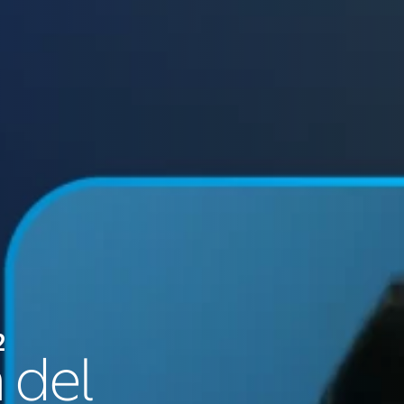
2
 del