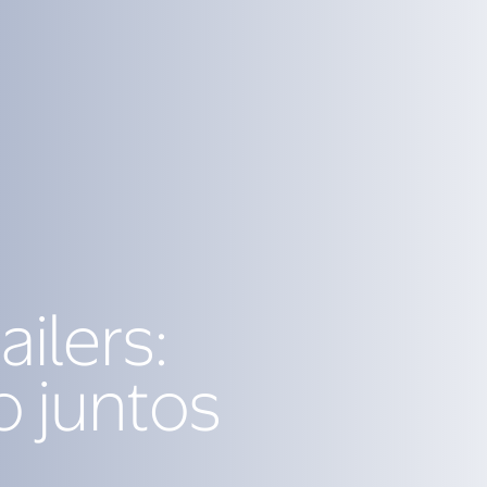
ilers:
 juntos