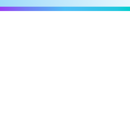
5 Resultados
Filtrar
Insights
Retail Media, omnicanalidad y
branded content: las claves del
informe IAB 2025
17 de Julio de 2025